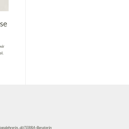
ise
wir
l.
Yogalehrerin, dōTERRA-Beraterin