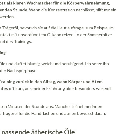
elbst als klaren Wachmacher für die Körperwahrnehmung,
genden Stunde.
Wenn die Konzentration nachlässt, hilft mir ein
 werden.
Trägeröl, bevor ich sie auf die Haut auftrage, zum Beispiel im
ntakt mit unverdünntem Öl kann reizen. In der Sommerhitze
nd des Trainings.
ing
le und duftet blumig, weich und beruhigend. Ich setze ihn
n der Nachspürphase.
raining zurück in den Alltag, wenn Körper und Atem
lates oft kurz, aus meiner Erfahrung aber besonders wertvoll
letzten Minuten der Stunde aus. Manche Teilnehmerinnen
t Trägeröl für die Handflächen und atmen bewusst daran,
d passende ätherische Öle