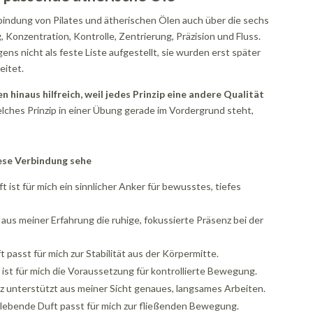
rbindung von Pilates und ätherischen Ölen auch über die sechs
 Konzentration, Kontrolle, Zentrierung, Präzision und Fluss.
ens nicht als feste Liste aufgestellt, sie wurden erst später
eitet.
en hinaus hilfreich, weil jedes Prinzip eine andere Qualität
ches Prinzip in einer Übung gerade im Vordergrund steht,
ese Verbindung sehe
ft ist für mich ein sinnlicher Anker für bewusstes, tiefes
 aus meiner Erfahrung die ruhige, fokussierte Präsenz bei der
t passt für mich zur Stabilität aus der Körpermitte.
f ist für mich die Voraussetzung für kontrollierte Bewegung.
z unterstützt aus meiner Sicht genaues, langsames Arbeiten.
elebende Duft passt für mich zur fließenden Bewegung.