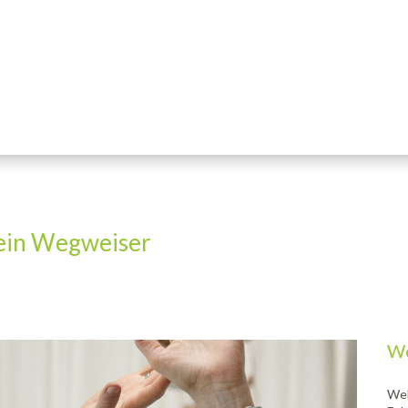
Dein Wegweiser
We
Wel