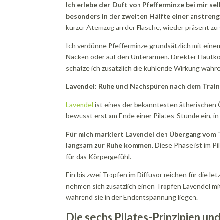
Ich erlebe den Duft von Pfefferminze bei mir s
besonders in der zweiten Hälfte einer anstren
kurzer Atemzug an der Flasche, wieder präsent zu
Ich verdünne Pfefferminze grundsätzlich mit einem 
Nacken oder auf den Unterarmen. Direkter Hautko
schätze ich zusätzlich die kühlende Wirkung währe
Lavendel: Ruhe und Nachspüren nach dem Train
Lavendel
ist eines der bekanntesten ätherischen Ö
bewusst erst am Ende einer Pilates-Stunde ein, i
Für mich markiert Lavendel den Übergang vom T
langsam zur Ruhe kommen.
Diese Phase ist im Pi
für das Körpergefühl.
Ein bis zwei Tropfen im Diffusor reichen für die 
nehmen sich zusätzlich einen Tropfen Lavendel mi
während sie in der Endentspannung liegen.
Die sechs Pilates-Prinzipien un