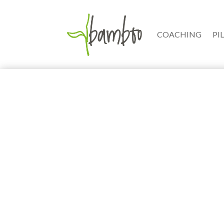
COACHING
PI