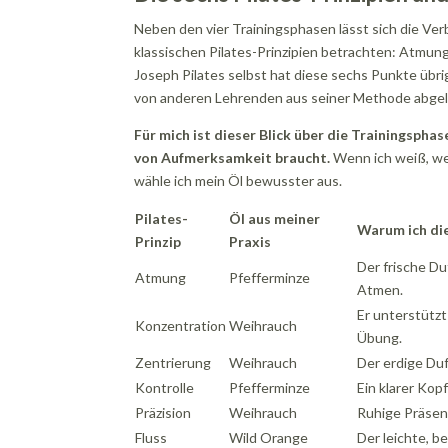
Neben den vier Trainingsphasen lässt sich die Ve
klassischen Pilates-Prinzipien betrachten: Atmung,
Joseph Pilates selbst hat diese sechs Punkte übrig
von anderen Lehrenden aus seiner Methode abgel
Für mich ist dieser Blick über die Trainingsphas
von Aufmerksamkeit braucht.
Wenn ich weiß, wel
wähle ich mein Öl bewusster aus.
Pilates-
Öl aus meiner
Warum ich di
Prinzip
Praxis
Der frische Du
Atmung
Pfefferminze
Atmen.
Er unterstützt
Konzentration
Weihrauch
Übung.
Zentrierung
Weihrauch
Der erdige Duf
Kontrolle
Pfefferminze
Ein klarer Kop
Präzision
Weihrauch
Ruhige Präsen
Fluss
Wild Orange
Der leichte, b