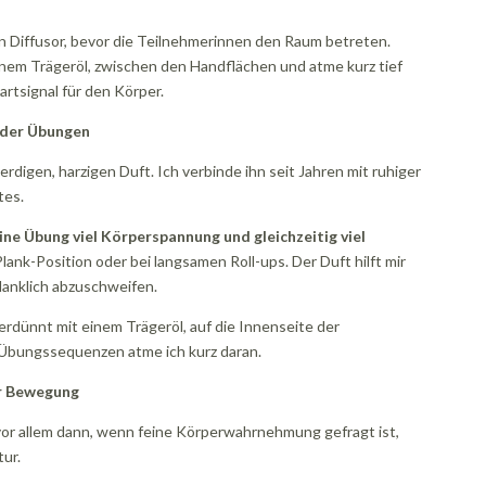
den Diffusor, bevor die Teilnehmerinnen den Raum betreten.
einem Trägeröl, zwischen den Handflächen und atme kurz tief
artsignal für den Körper.
 der Übungen
rdigen, harzigen Duft. Ich verbinde ihn seit Jahren mit ruhiger
tes.
ine Übung viel Körperspannung und gleichzeitig viel
lank-Position oder bei langsamen Roll-ups. Der Duft hilft mir
danklich abzuschweifen.
erdünnt mit einem Trägeröl, auf die Innenseite der
 Übungssequenzen atme ich kurz daran.
er Bewegung
e vor allem dann, wenn feine Körperwahrnehmung gefragt ist,
tur.