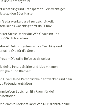
us und Körpergefühl?
tschätzung und Transparenz – ein wichtiges
ate zu den 10er Karten
 Gedankenkarussell zur Leichtigkeit:
temisches Coaching trifft dōTERRA
iger Stress, mehr du: Wie Coaching und
ERRA dich stärken
tional Detox: Systemisches Coaching und 5
erische Öle für die Seele
Yoga – Die stille Reise zu dir selbst
de deine innere Stärke und lebe mit mehr
chtigkeit und Klarheit
p Dive: Deine Persönlichkeit entdecken und dein
les Potenzial entfalten
 im Leisen Speicher: Ein Raum für dein
lbefinden
he 2025 zu deinem Jahr: Wie NLP dir hilft, deine