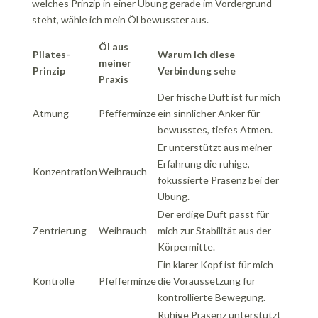
welches Prinzip in einer Übung gerade im Vordergrund
steht, wähle ich mein Öl bewusster aus.
Öl aus
Pilates-
Warum ich diese
meiner
Prinzip
Verbindung sehe
Praxis
Der frische Duft ist für mich
Atmung
Pfefferminze
ein sinnlicher Anker für
bewusstes, tiefes Atmen.
Er unterstützt aus meiner
Erfahrung die ruhige,
Konzentration
Weihrauch
fokussierte Präsenz bei der
Übung.
Der erdige Duft passt für
Zentrierung
Weihrauch
mich zur Stabilität aus der
Körpermitte.
Ein klarer Kopf ist für mich
Kontrolle
Pfefferminze
die Voraussetzung für
kontrollierte Bewegung.
Ruhige Präsenz unterstützt