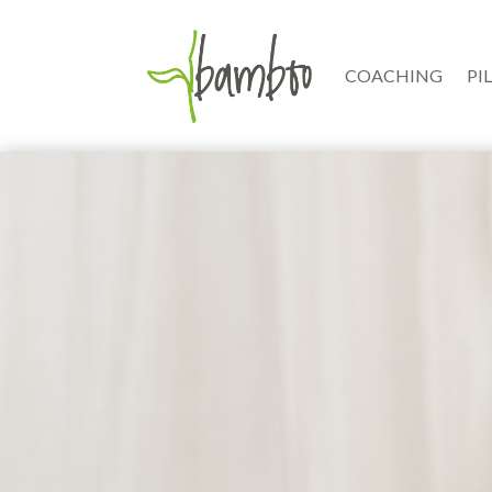
COACHING
PI