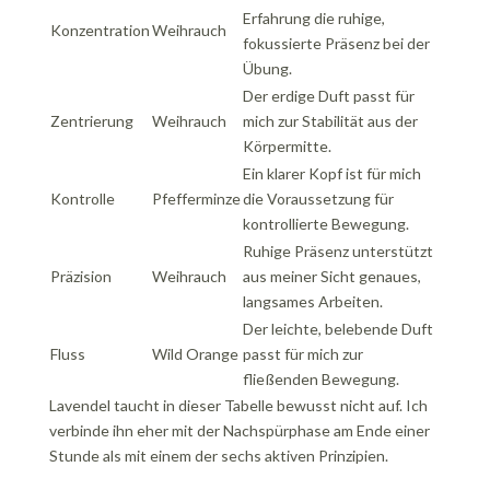
Erfahrung die ruhige,
Konzentration
Weihrauch
fokussierte Präsenz bei der
Übung.
Der erdige Duft passt für
Zentrierung
Weihrauch
mich zur Stabilität aus der
Körpermitte.
Ein klarer Kopf ist für mich
Kontrolle
Pfefferminze
die Voraussetzung für
kontrollierte Bewegung.
Ruhige Präsenz unterstützt
Präzision
Weihrauch
aus meiner Sicht genaues,
langsames Arbeiten.
Der leichte, belebende Duft
Fluss
Wild Orange
passt für mich zur
fließenden Bewegung.
Lavendel taucht in dieser Tabelle bewusst nicht auf. Ich
verbinde ihn eher mit der Nachspürphase am Ende einer
Stunde als mit einem der sechs aktiven Prinzipien.