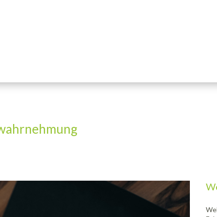
rwahrnehmung
We
Wel