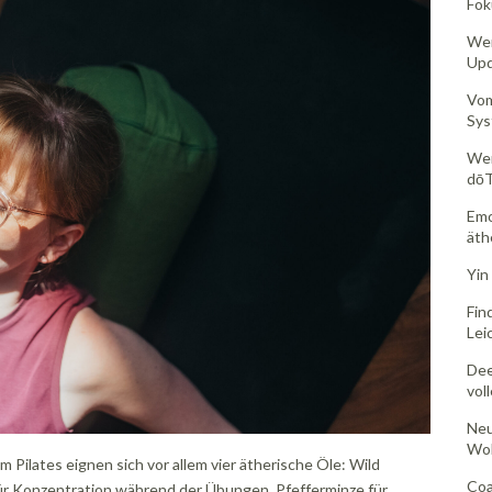
Fok
Wer
Upd
Vom
Sys
Wen
dōT
Emo
äth
Yin 
Fin
Lei
Dee
vol
Neu
Woh
 Pilates eignen sich vor allem vier ätherische Öle: Wild
Coa
für Konzentration während der Übungen, Pfefferminze für