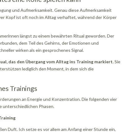
wegung und Aufmerksamkeit. Genau diese Aufmerksamkeit
er Kopf ist oft noch im Alltag verhaftet, während der Körper
ehmerinnen längst zu einem bewährten Ritual geworden. Der
erbunden, dem Teil des Gehirns, der Emotionen und
chneller wirken als ein gesprochenes Signal.
itual, das den Übergang vom Alltag ins Training markiert.
Sie
erstützen lediglich den Moment, in dem sich die
nes Trainings
orderungen an Energie und Konzentration. Die folgenden vier
se unterschiedlichen Phasen.
Training
üßen Duft. Ich setze es vor allem am Anfang einer Stunde ein,