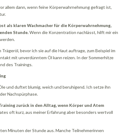
e vor allem dann, wenn feine Körperwahrnehmung gefragt ist,
tur.
elbst als klaren Wachmacher für die Körperwahrnehmung,
genden Stunde.
Wenn die Konzentration nachlässt, hilft mir ein
 werden.
Trägeröl, bevor ich sie auf die Haut auftrage, zum Beispiel im
ntakt mit unverdünntem Öl kann reizen. In der Sommerhitze
nd des Trainings.
ing
le und duftet blumig, weich und beruhigend. Ich setze ihn
n der Nachspürphase.
raining zurück in den Alltag, wenn Körper und Atem
lates oft kurz, aus meiner Erfahrung aber besonders wertvoll
letzten Minuten der Stunde aus. Manche Teilnehmerinnen