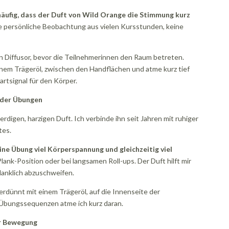
häufig, dass der Duft von Wild Orange die Stimmung kurz
e persönliche Beobachtung aus vielen Kursstunden, keine
den Diffusor, bevor die Teilnehmerinnen den Raum betreten.
einem Trägeröl, zwischen den Handflächen und atme kurz tief
artsignal für den Körper.
 der Übungen
rdigen, harzigen Duft. Ich verbinde ihn seit Jahren mit ruhiger
tes.
ine Übung viel Körperspannung und gleichzeitig viel
lank-Position oder bei langsamen Roll-ups. Der Duft hilft mir
danklich abzuschweifen.
erdünnt mit einem Trägeröl, auf die Innenseite der
 Übungssequenzen atme ich kurz daran.
er Bewegung