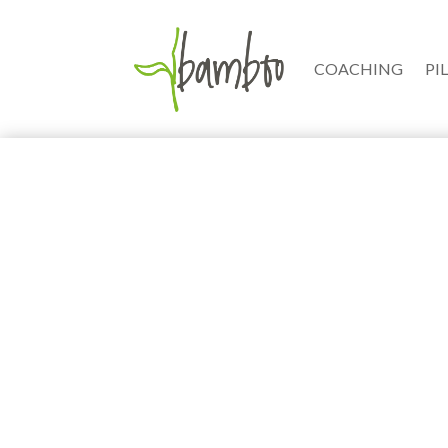
COACHING
PI