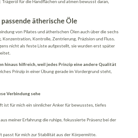
t Trägeröl für die Handflächen und atmen bewusst daran,
d passende ätherische Öle
rbindung von Pilates und ätherischen Ölen auch über die sechs
 Konzentration, Kontrolle, Zentrierung, Präzision und Fluss.
ens nicht als feste Liste aufgestellt, sie wurden erst später
eitet.
en hinaus hilfreich, weil jedes Prinzip eine andere Qualität
ches Prinzip in einer Übung gerade im Vordergrund steht,
ese Verbindung sehe
ft ist für mich ein sinnlicher Anker für bewusstes, tiefes
 aus meiner Erfahrung die ruhige, fokussierte Präsenz bei der
t passt für mich zur Stabilität aus der Körpermitte.