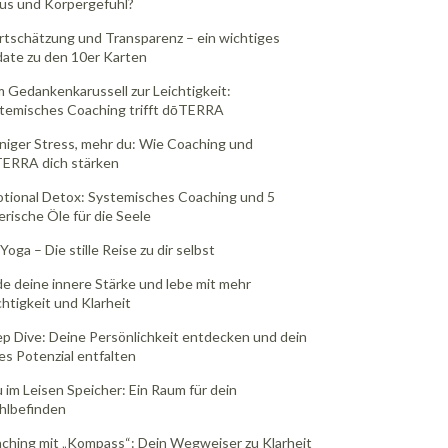
us und Körpergefühl?
tschätzung und Transparenz – ein wichtiges
ate zu den 10er Karten
 Gedankenkarussell zur Leichtigkeit:
temisches Coaching trifft dōTERRA
iger Stress, mehr du: Wie Coaching und
ERRA dich stärken
tional Detox: Systemisches Coaching und 5
erische Öle für die Seele
Yoga – Die stille Reise zu dir selbst
de deine innere Stärke und lebe mit mehr
chtigkeit und Klarheit
p Dive: Deine Persönlichkeit entdecken und dein
les Potenzial entfalten
 im Leisen Speicher: Ein Raum für dein
lbefinden
ching mit „Kompass“: Dein Wegweiser zu Klarheit