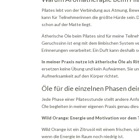
Pilates lebt von der Verbindung aus Atmung, Be
kann für Teilnehmerinnen die größte Hürde sein. D
schon auf der Matte liegt.
Ätherische Öle beim Pilates sind für meine Teiln
Geruchssinn ist eng mit dem limbischen System v
Erinnerungen verarbeitet. Ein Duft kann deshalb s
In meiner Praxis nutze ich ätherische Öle als R
ersetzen keine Übung und kein Aufwärmen. Sie unt
Aufmerksamkeit auf den Körper richtet.
Öle für die einzelnen Phasen dei
Jede Phase einer Pilatesstunde stellt andere Anf
Öle begleiten in meiner eigenen Praxis genau die
Wild Orange: Energie und Motivation vor dem 
Wild Orange ist ein Zitrusöl mit einem frischen, s
wenn die Energie im Raum noch niedrig ist.