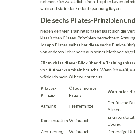
nehmen sich zusätzlich einen Tropfen Lavendel mi
während sie in der Endentspannung liegen.
Die sechs Pilates-Prinzipien un
Neben den vier Trainingsphasen lässt sich die Ve
klassischen Pilates-Prinzipien betrachten: Atmung,
Joseph Pilates selbst hat diese sechs Punkte übrig
von anderen Lehrenden aus seiner Methode abgel
Für mich ist dieser Blick über die Trainingsphas
von Aufmerksamkeit braucht.
Wenn ich weiß, wel
wähle ich mein Öl bewusster aus.
Pilates-
Öl aus meiner
Warum ich di
Prinzip
Praxis
Der frische Du
Atmung
Pfefferminze
Atmen.
Er unterstützt
Konzentration
Weihrauch
Übung.
Zentrierung
Weihrauch
Der erdige Duf