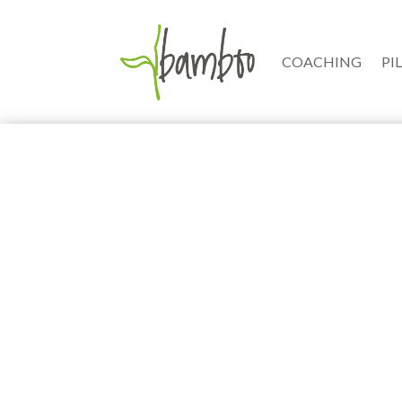
COACHING
PI