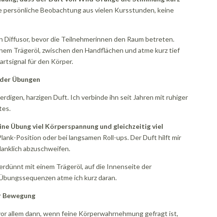
e persönliche Beobachtung aus vielen Kursstunden, keine
den Diffusor, bevor die Teilnehmerinnen den Raum betreten.
einem Trägeröl, zwischen den Handflächen und atme kurz tief
artsignal für den Körper.
 der Übungen
rdigen, harzigen Duft. Ich verbinde ihn seit Jahren mit ruhiger
tes.
ine Übung viel Körperspannung und gleichzeitig viel
lank-Position oder bei langsamen Roll-ups. Der Duft hilft mir
danklich abzuschweifen.
erdünnt mit einem Trägeröl, auf die Innenseite der
 Übungssequenzen atme ich kurz daran.
er Bewegung
e vor allem dann, wenn feine Körperwahrnehmung gefragt ist,