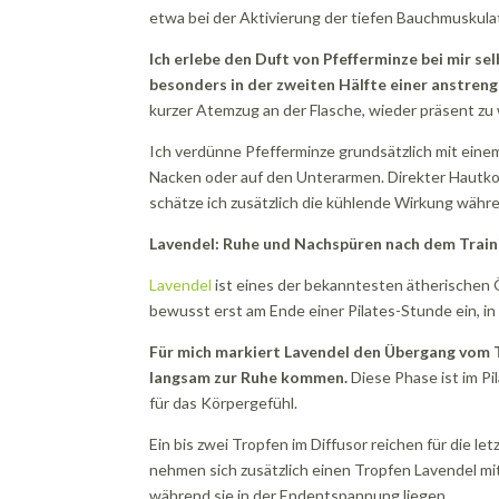
etwa bei der Aktivierung der tiefen Bauchmuskula
Ich erlebe den Duft von Pfefferminze bei mir s
besonders in der zweiten Hälfte einer anstren
kurzer Atemzug an der Flasche, wieder präsent zu
Ich verdünne Pfefferminze grundsätzlich mit einem 
Nacken oder auf den Unterarmen. Direkter Hautko
schätze ich zusätzlich die kühlende Wirkung währe
Lavendel: Ruhe und Nachspüren nach dem Train
Lavendel
ist eines der bekanntesten ätherischen Ö
bewusst erst am Ende einer Pilates-Stunde ein, i
Für mich markiert Lavendel den Übergang vom T
langsam zur Ruhe kommen.
Diese Phase ist im Pi
für das Körpergefühl.
Ein bis zwei Tropfen im Diffusor reichen für die 
nehmen sich zusätzlich einen Tropfen Lavendel mi
während sie in der Endentspannung liegen.