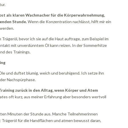
tur.
elbst als klaren Wachmacher für die Körperwahrnehmung,
genden Stunde.
Wenn die Konzentration nachlässt, hilft mir ein
 werden.
Trägeröl, bevor ich sie auf die Haut auftrage, zum Beispiel im
ntakt mit unverdünntem Öl kann reizen. In der Sommerhitze
nd des Trainings.
ing
le und duftet blumig, weich und beruhigend. Ich setze ihn
n der Nachspürphase.
raining zurück in den Alltag, wenn Körper und Atem
lates oft kurz, aus meiner Erfahrung aber besonders wertvoll
letzten Minuten der Stunde aus. Manche Teilnehmerinnen
t Trägeröl für die Handflächen und atmen bewusst daran,