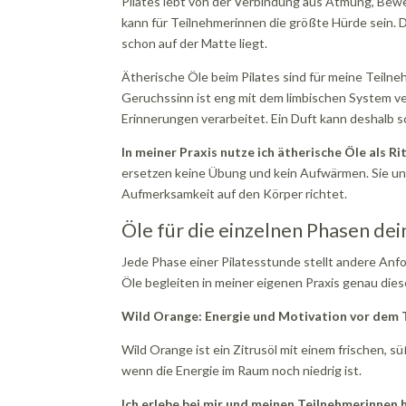
Pilates lebt von der Verbindung aus Atmung, Be
kann für Teilnehmerinnen die größte Hürde sein. D
schon auf der Matte liegt.
Ätherische Öle beim Pilates sind für meine Teiln
Geruchssinn ist eng mit dem limbischen System v
Erinnerungen verarbeitet. Ein Duft kann deshalb s
In meiner Praxis nutze ich ätherische Öle als R
ersetzen keine Übung und kein Aufwärmen. Sie unt
Aufmerksamkeit auf den Körper richtet.
Öle für die einzelnen Phasen dei
Jede Phase einer Pilatesstunde stellt andere Anf
Öle begleiten in meiner eigenen Praxis genau die
Wild Orange: Energie und Motivation vor dem 
Wild Orange ist ein Zitrusöl mit einem frischen, s
wenn die Energie im Raum noch niedrig ist.
Ich erlebe bei mir und meinen Teilnehmerinnen 