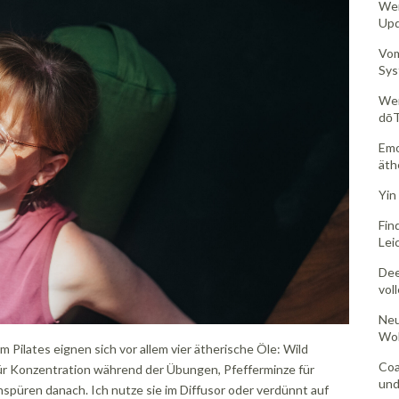
Wer
Upd
Vom
Sys
Wen
dōT
Emo
äth
Yin 
Fin
Lei
Dee
vol
Neu
Woh
 Pilates eignen sich vor allem vier ätherische Öle: Wild
Coa
für Konzentration während der Übungen, Pfefferminze für
und
püren danach. Ich nutze sie im Diffusor oder verdünnt auf