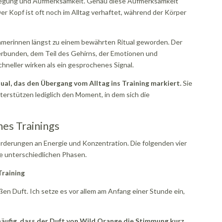
wegung und Aufmerksamkeit. Genau diese Aufmerksamkeit
er Kopf ist oft noch im Alltag verhaftet, während der Körper
ehmerinnen längst zu einem bewährten Ritual geworden. Der
erbunden, dem Teil des Gehirns, der Emotionen und
chneller wirken als ein gesprochenes Signal.
itual, das den Übergang vom Alltag ins Training markiert.
Sie
erstützen lediglich den Moment, in dem sich die
nes Trainings
orderungen an Energie und Konzentration. Die folgenden vier
se unterschiedlichen Phasen.
Training
üßen Duft. Ich setze es vor allem am Anfang einer Stunde ein,
häufig, dass der Duft von Wild Orange die Stimmung kurz