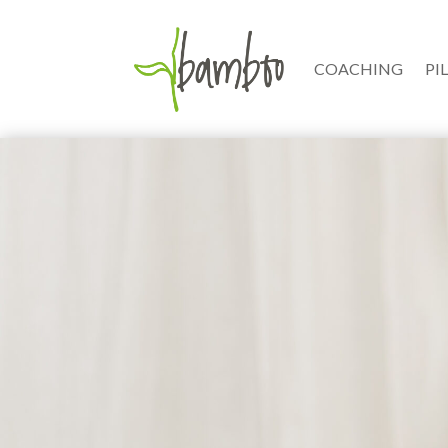
COACHING
PI