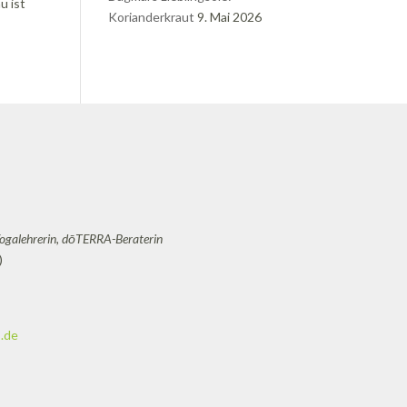
u ist
Korianderkraut
9. Mai 2026
Yogalehrerin, dōTERRA-Beraterin
)
.de