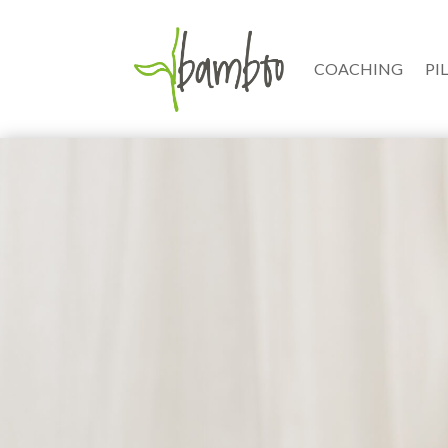
COACHING
PI