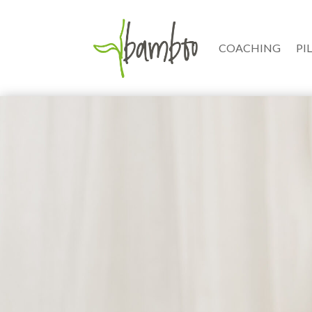
COACHING
PI