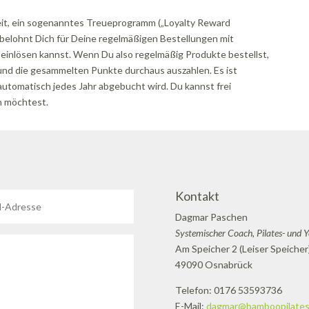
keit, ein sogenanntes Treueprogramm („Loyalty Reward
belohnt Dich für Deine regelmäßigen Bestellungen mit
e einlösen kannst. Wenn Du also regelmäßig Produkte bestellst,
 und die gesammelten Punkte durchaus auszahlen. Es ist
automatisch jedes Jahr abgebucht wird. Du kannst frei
n möchtest.
Kontakt
Dagmar Paschen
Systemischer Coach, Pilates- und 
Am Speicher 2 (Leiser Speicher
49090 Osnabrück
Telefon: 0176 53593736
E-Mail:
dagmar@bamboopilates