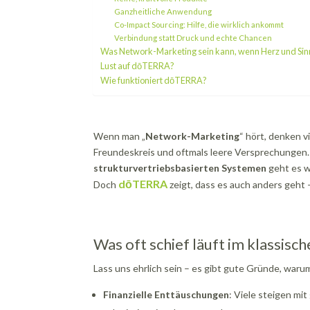
Ganzheitliche Anwendung
Co-Impact Sourcing: Hilfe, die wirklich ankommt
Verbindung statt Druck und echte Chancen
Was Network-Marketing sein kann, wenn Herz und Sinn
Lust auf dōTERRA?
Wie funktioniert dōTERRA?
Wenn man „
Network-Marketing
“ hört, denken v
Freundeskreis und oftmals leere Versprechungen. 
strukturvertriebsbasierten Systemen
geht es w
dōTERRA
Doch
zeigt, dass es auch anders geht 
Was oft schief läuft im klassis
Lass uns ehrlich sein – es gibt gute Gründe, war
Finanzielle Enttäuschungen
: Viele steigen mi