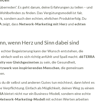
überreden“. Es geht darum, deine Erfahrungen zu teilen – und
Wohlbefinden zu finden. Das Vergütungsmodell ist fair,
rk, sondern auch den echten, ehrlichen Produkterfolg. Du
A
zeigt, dass
Network-Marketing mit Herz
und
echten
n, wenn Herz und Sinn dabei sind
s echter Begeisterung kann der Wunsch entstehen, die
einfach weil es sich richtig anfühlt und Spaß macht.
dōTERRA
ty von Gleichgesinnten
zu sein, die Gesundheit,
tzwerk von inspirierenden Menschen
, die gemeinsam
gen.
 du dir selbst und anderen Gutes tun möchtest, dann lohnt es
Verpflichtung. Einfach als Möglichkeit, deinen Weg zu einem
RA
bietet nicht nur ein Business-Modell, sondern eine echte
 Network-Marketing-Modell
mit echten Werten arbeiten