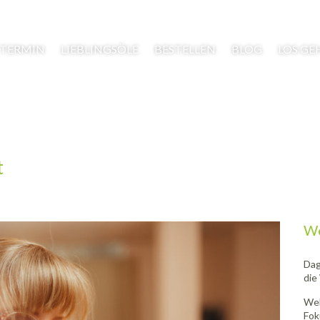
TERMIN
LIEBLINGSÖLE
BESTELLEN
BLOG
LOS GE
t
We
Dag
die
Wel
Fok