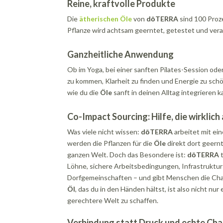
Reine, kraftvolle Produkte
Die
ätherischen Öle
von
dōTERRA
sind 100 Proz
Pflanze wird achtsam geerntet, getestet und verar
Ganzheitliche Anwendung
Ob im Yoga, bei einer sanften Pilates-Session oder
zu kommen, Klarheit zu finden und Energie zu sch
wie du die
Öle
sanft in deinen Alltag integrieren k
Co-Impact Sourcing: Hilfe, die wirklic
Was viele nicht wissen:
dōTERRA
arbeitet mit ei
werden die Pflanzen für die
Öle
direkt dort geern
ganzen Welt. Doch das Besondere ist:
dōTERRA
t
Löhne, sichere Arbeitsbedingungen, Infrastruktur
Dorfgemeinschaften – und gibt Menschen die Cha
Öl
, das du in den Händen hältst, ist also nicht nu
gerechtere Welt zu schaffen.
Verbindung statt Druck und echte Ch