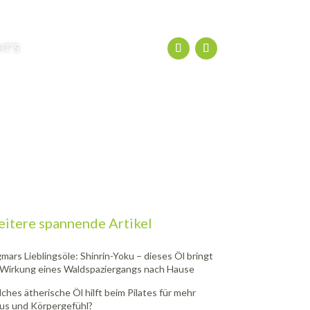
HT’S
itere spannende Artikel
mars Lieblingsöle: Shinrin-Yoku – dieses Öl bringt
 Wirkung eines Waldspaziergangs nach Hause
ches ätherische Öl hilft beim Pilates für mehr
us und Körpergefühl?