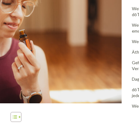
Wel
dōT
Wel
emo
Wen
Äth
Geh
Ver
Dag
dōT
jed
Wen