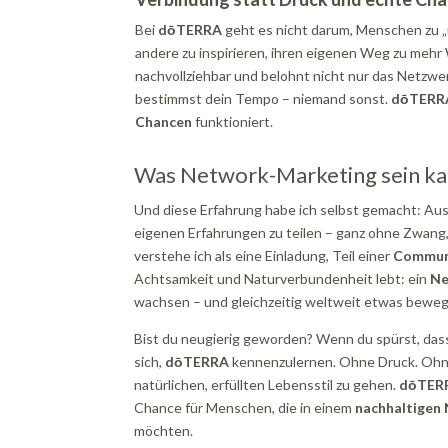
Bei
dōTERRA
geht es nicht darum, Menschen zu „
andere zu inspirieren, ihren eigenen Weg zu mehr 
nachvollziehbar und belohnt nicht nur das Netzwe
bestimmst dein Tempo – niemand sonst.
dōTERR
Chancen
funktioniert.
Was Network-Marketing sein kan
Und diese Erfahrung habe ich selbst gemacht: Au
eigenen Erfahrungen zu teilen – ganz ohne Zwang, 
verstehe ich als eine Einladung, Teil einer
Communi
Achtsamkeit und Naturverbundenheit lebt: ein
Ne
wachsen – und gleichzeitig weltweit etwas bewe
Bist du neugierig geworden? Wenn du spürst, dass
sich,
dōTERRA
kennenzulernen. Ohne Druck. Ohne 
natürlichen, erfüllten Lebensstil zu gehen.
dōTER
Chance für Menschen, die in einem
nachhaltigen
möchten.