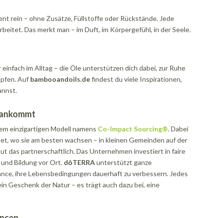
ent rein – ohne Zusätze, Füllstoffe oder Rückstände. Jede
beitet. Das merkt man – im Duft, im Körpergefühl, in der Seele.
 einfach im Alltag – die Öle unterstützen dich dabei, zur Ruhe
öpfen. Auf
bambooandoils.de
findest du viele Inspirationen,
annst.
h ankommt
nem einzigartigen Modell namens
Co-Impact Sourcing®
. Dabei
tet, wo sie am besten wachsen – in kleinen Gemeinden auf der
ut das partnerschaftlich. Das Unternehmen investiert in faire
 und Bildung vor Ort.
dōTERRA
unterstützt ganze
nce, ihre Lebensbedingungen dauerhaft zu verbessern. Jedes
r ein Geschenk der Natur – es trägt auch dazu bei, eine
ancen