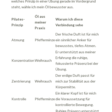
welches Prinzip in einer Übung gerade im Vordergrund
steht, wähle ich mein Öl bewusster aus.
Öl aus
Pilates-
Warum ich diese
meiner
Prinzip
Verbindung sehe
Praxis
Der frische Duft ist für mich
Atmung
Pfefferminze
ein sinnlicher Anker für
bewusstes, tiefes Atmen.
Er unterstützt aus meiner
Erfahrung die ruhige,
Konzentration
Weihrauch
fokussierte Präsenz bei der
Übung.
Der erdige Duft passt für
Zentrierung
Weihrauch
mich zur Stabilität aus der
Körpermitte.
Ein klarer Kopf ist für mich
Kontrolle
Pfefferminze
die Voraussetzung für
kontrollierte Bewegung.
Ruhige Präsenz unterstützt