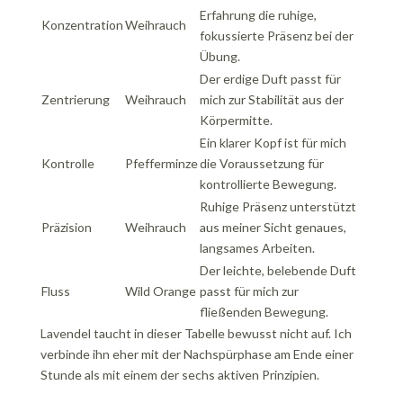
Erfahrung die ruhige,
Konzentration
Weihrauch
fokussierte Präsenz bei der
Übung.
Der erdige Duft passt für
Zentrierung
Weihrauch
mich zur Stabilität aus der
Körpermitte.
Ein klarer Kopf ist für mich
Kontrolle
Pfefferminze
die Voraussetzung für
kontrollierte Bewegung.
Ruhige Präsenz unterstützt
Präzision
Weihrauch
aus meiner Sicht genaues,
langsames Arbeiten.
Der leichte, belebende Duft
Fluss
Wild Orange
passt für mich zur
fließenden Bewegung.
Lavendel taucht in dieser Tabelle bewusst nicht auf. Ich
verbinde ihn eher mit der Nachspürphase am Ende einer
Stunde als mit einem der sechs aktiven Prinzipien.