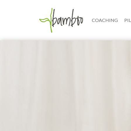
COACHING
PI