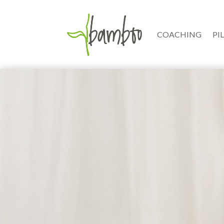
COACHING
PI