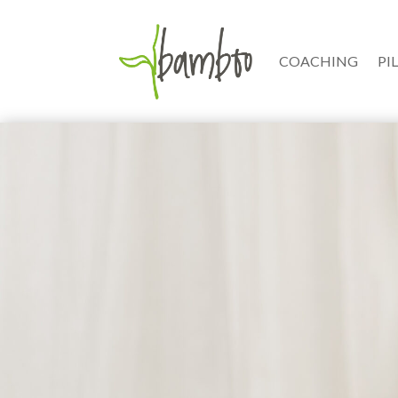
COACHING
PI