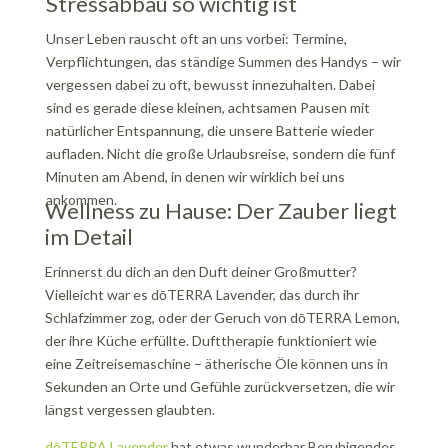
Stressabbau so wichtig ist
Unser Leben rauscht oft an uns vorbei: Termine,
Verpflichtungen, das ständige Summen des Handys – wir
vergessen dabei zu oft, bewusst innezuhalten. Dabei
sind es gerade diese kleinen, achtsamen Pausen mit
natürlicher Entspannung, die unsere Batterie wieder
aufladen. Nicht die große Urlaubsreise, sondern die fünf
Minuten am Abend, in denen wir wirklich bei uns
ankommen.
Wellness zu Hause: Der Zauber liegt
im Detail
Erinnerst du dich an den Duft deiner Großmutter?
Vielleicht war es dōTERRA Lavender, das durch ihr
Schlafzimmer zog, oder der Geruch von dōTERRA Lemon,
der ihre Küche erfüllte. Dufttherapie funktioniert wie
eine Zeitreisemaschine – ätherische Öle können uns in
Sekunden an Orte und Gefühle zurückversetzen, die wir
längst vergessen glaubten.
dōTERRA Lavender
hat etwas wunderbar Beruhigendes.