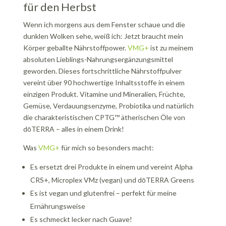
für den Herbst
Wenn ich morgens aus dem Fenster schaue und die
dunklen Wolken sehe, weiß ich: Jetzt braucht mein
Körper geballte Nährstoffpower.
VMG+
ist zu meinem
absoluten Lieblings-Nahrungsergänzungsmittel
geworden. Dieses fortschrittliche Nährstoffpulver
vereint über 90 hochwertige Inhaltsstoffe in einem
einzigen Produkt. Vitamine und Mineralien, Früchte,
Gemüse, Verdauungsenzyme, Probiotika und natürlich
die charakteristischen CPTG™ ätherischen Öle von
dōTERRA – alles in einem Drink!
Was
VMG+
für mich so besonders macht:
Es ersetzt drei Produkte in einem und vereint Alpha
CRS+, Microplex VMz (vegan) und dōTERRA Greens
Es ist vegan und glutenfrei – perfekt für meine
Ernährungsweise
Es schmeckt lecker nach Guave!