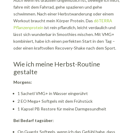
Auch wenn es draußen ungemütlich ist, bewege ich mich,
fahre mit dem Fahrrad, gehe spazieren und gehe
schwimmen. Nach einer Herbstwanderung oder einem
Workout braucht mein Körper Protein. Das
dōTERRA
Pflanzenprotein
ist rein pflanzlich, leicht verdaulich und
lässt sich wunderbar in Smoothies mischen. Mit VMG+
kombiniert, habe ich einen perfekten Start in den Tag –
oder einen kraftvollen Recovery-Shake nach dem Sport.
Wie ich meine Herbst-Routine
gestalte
Morgens:
1 Sachetl VMG+ in Wasser eingerührt
2 EO Mega+ Softgels mit dem Frühstück
1 Kapsel PB Restore für meine Darmgesundheit
Bei Bedarf tagsüber:
On Guard+ Softgels, wenn ich das Gefühl habe, dass