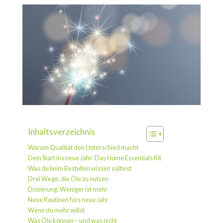
Inhaltsverzeichnis
Warum Qualität den Unterschied macht
Dein Start ins neue Jahr: Das Home Essentials Kit
Was du beim Bestellen wissen solltest
Drei Wege, die Öle zu nutzen
Dosierung: Weniger ist mehr
Neue Routinen fürs neue Jahr
Wenn du mehr willst
Was Öle können – und was nicht