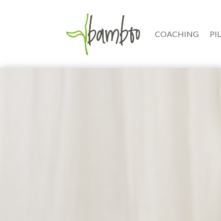
COACHING
PI