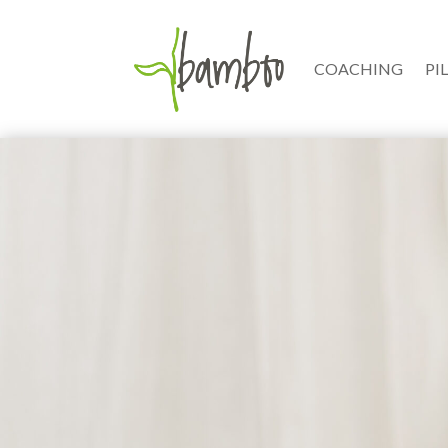
COACHING
PI