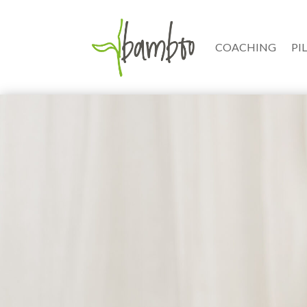
COACHING
PI