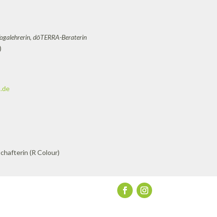
Yogalehrerin, dōTERRA-Beraterin
)
.de