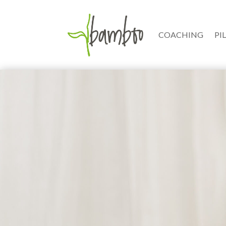
COACHING
PI