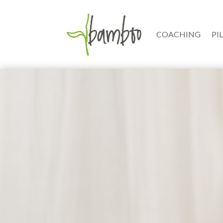
COACHING
PI