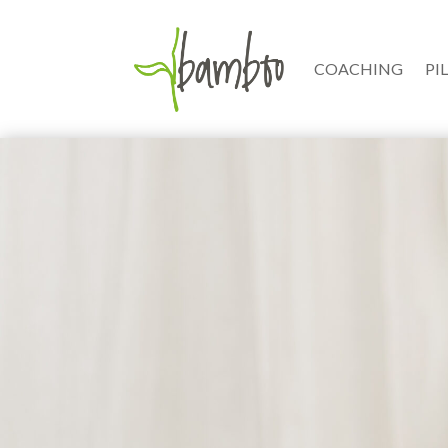
COACHING
PI