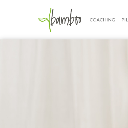
COACHING
PI