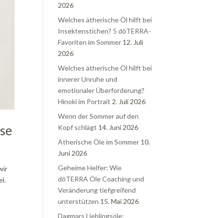
2026
Welches ätherische Öl hilft bei
Insektenstichen? 5 dōTERRA-
Favoriten im Sommer
12. Juli
2026
Welches ätherische Öl hilft bei
innerer Unruhe und
emotionaler Überforderung?
Hinoki im Portrait
2. Juli 2026
Wenn der Sommer auf den
ise
Kopf schlägt
14. Juni 2026
Ätherische Öle im Sommer
10.
Juni 2026
Geheime Helfer: Wie
wir
dōTERRA Öle Coaching und
l.
Veränderung tiefgreifend
unterstützen
15. Mai 2026
Dagmars Lieblingsöle: