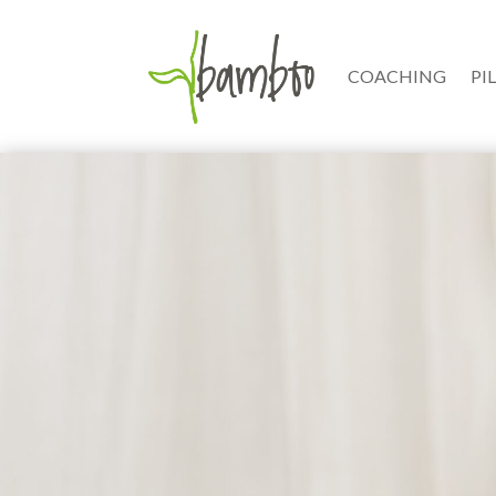
COACHING
PI