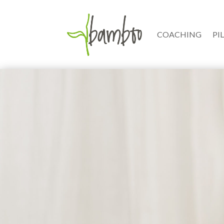
COACHING
PI