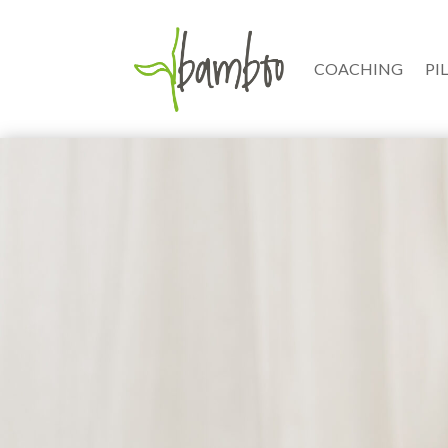
COACHING
PI