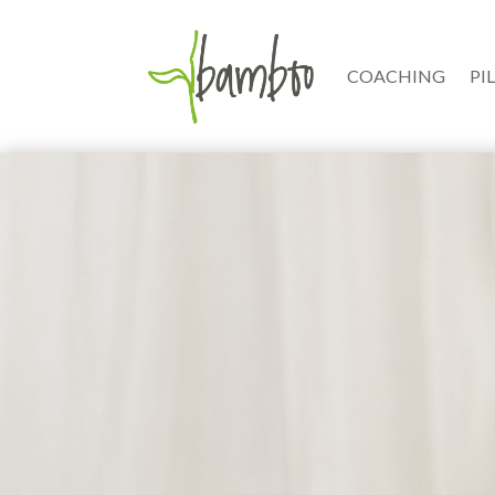
COACHING
PI