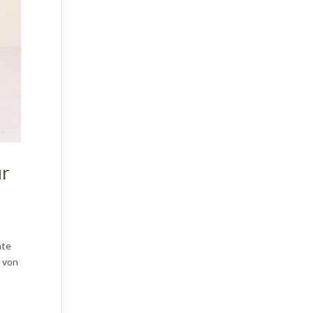
ür
hte
h von