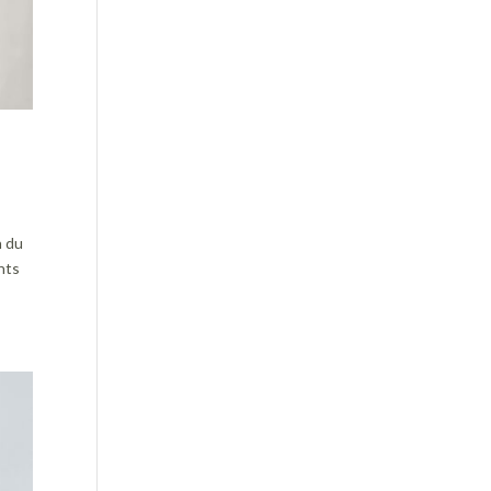
n du
hts