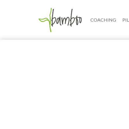
COACHING
PI